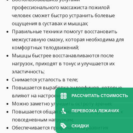
профессионального массажиста пожилой
человек сможет быстро устранить болевые
ощущения в суставах и мышцах;
Правильные техники помогут восстановить
межсуставную смазку, которая необходима для
комфортных телодвижений;
Мышцы быстрее восстанавливаются после
нагрузок, приходят в тонус и улучшается их
эластичность;
Снимается усталость в теле;
Повышается выработка эндорфинов, которые
влияют на настроение;
РАССЧИТАТЬ СТОИМОСТЬ
Можно заметно улучшить остроту зрения;
ПЕРЕВОЗКА ЛЕЖАЧИХ
Повышается общая выносливость организма к
повседневным нагрузкам;
СКИДКИ
Обеспечивается профилактика развития