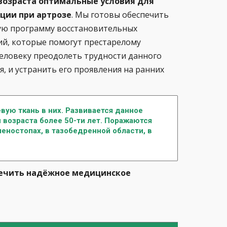
возраста оптимальные условия для
ции при артрозе
. Мы готовы обеспечить
ую программу восстановительных
й, которые помогут престарелому
еловеку преодолеть трудности данного
я, и устранить его проявления на ранних
вую ткань в них. Развивается данное
 возраста более 50-ти лет. Поражаются
леностопах, в тазобедренной области, в
печить надёжное медицинское