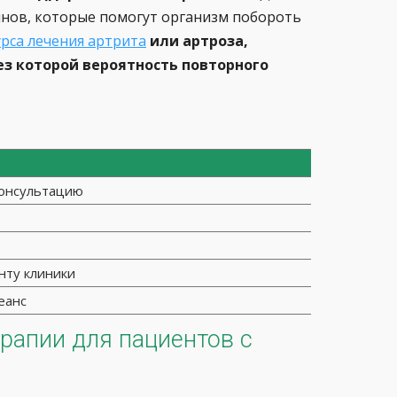
инов, которые помогут организм побороть
урса лечения артрита
или артроза,
з которой вероятность повторного
консультацию
нту клиники
еанс
рапии для пациентов с