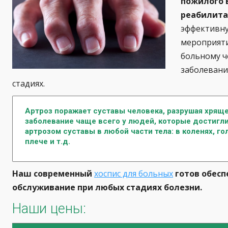
пожилого 
реабилита
эффективн
мероприяти
больному ч
заболевани
стадиях.
Артроз поражает суставы человека, разрушая хряще
заболевание чаще всего у людей, которые достигли
артрозом суставы в любой части тела: в коленях, го
плече и т.д.
Наш современный
хоспис для больных
готов обес
обслуживание при любых стадиях болезни.
Наши цены: