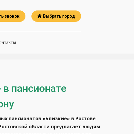
ть звонок
Выбрать город
онтакты
 в пансионате
ону
ных пансионатов «Близкие» в Ростове-
 Ростовской области предлагает людям