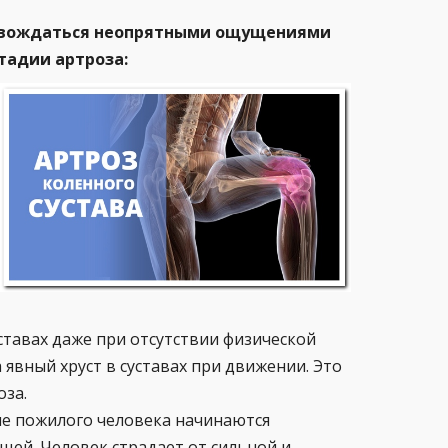
ровождаться неопрятными ощущениями
тадии артроза:
тавах даже при отсутствии физической
 явный хруст в суставах при движении. Это
оза.
ме пожилого человека начинаются
щей. Человек страдает от сильной и