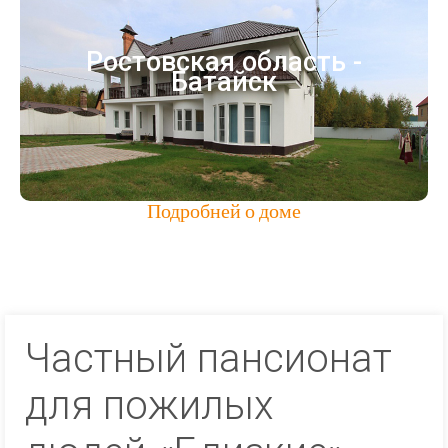
Батайск
Ростовская область -
Частный пансионат для престарелых
Батайск
Ростовская область
Город Батайск
Подробней о доме
Частный пансионат
для пожилых