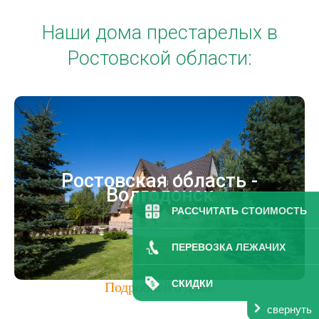
Наши дома престарелых в
Ростовской области:
Волгодонск
Ростовская область -
Частный пансионат для престарелых
Волгодонск
Ростовская область
РАССЧИТАТЬ СТОИМОСТЬ
Город Волгодонск
ПЕРЕВОЗКА ЛЕЖАЧИХ
Подробней о доме
СКИДКИ
свернуть