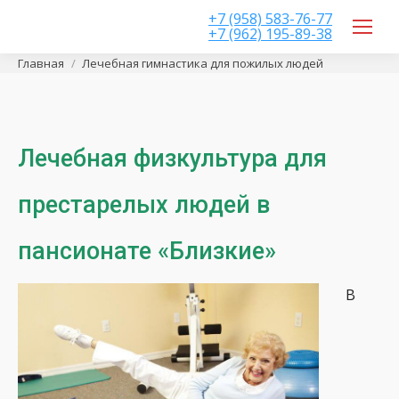
+7 (958) 583-76-77
+7 (962) 195-89-38
Вы здесь:
Главная
Лечебная гимнастика для пожилых людей
Лечебная физкультура для
престарелых людей в
пансионате «Близкие»
В